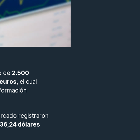
o de
2.500
 euros
, el cual
nformación
ercado registraron
36,24 dólares