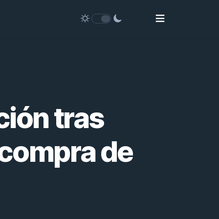
ción tras
ecompra de