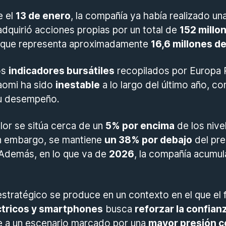
e el
13 de enero
, la compañía ya había realizado un
 adquirió acciones propias por un total de
152 millo
o que representa aproximadamente
16,6 millones d
os
indicadores bursátiles
recopilados por Europa P
iaomi ha sido
inestable
a lo largo del último año, co
 su desempeño.
lor se sitúa cerca de un
5% por encima
de los nive
n embargo, se mantiene
un 38% por debajo
del pre
Además, en lo que va de
2026
, la compañía acumu
stratégico se produce en un contexto en el que el 
ctricos y smartphones
busca
reforzar la confian
te a un escenario marcado por una
mayor presión c