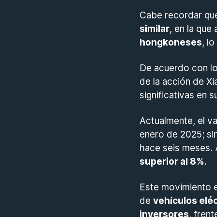
Cabe recordar qu
similar
, en la que
hongkoneses
, l
De acuerdo con l
de la acción de X
significativas en
Actualmente, el va
enero de 2025; si
hace seis meses. 
superior al 8%
.
Este movimiento e
de
vehículos elé
inversores
, fren