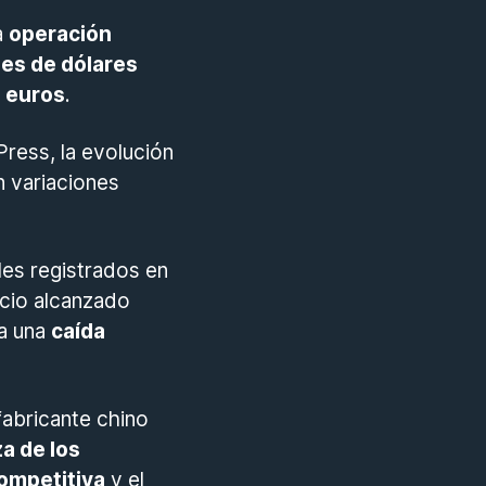
a
operación
nes de dólares
e euros
.
ress, la evolución
n variaciones
les registrados en
cio alcanzado
la una
caída
fabricante chino
za de los
ompetitiva
y el