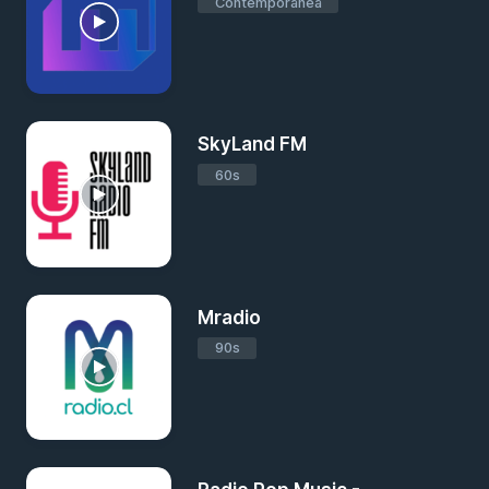
Contemporánea
SkyLand FM
60s
Mradio
90s