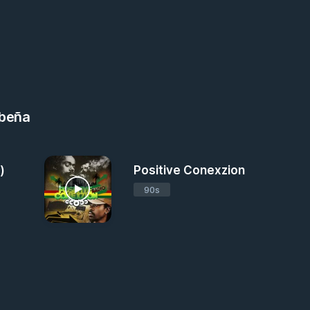
ibeña
)
Positive Conexzion
90s