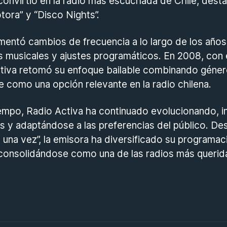
 convirtió en la radio más escuchada de Chile, des
ra” y “Disco Nights”.
mentó cambios de frecuencia a lo largo de los año
 musicales y ajustes programáticos. En 2008, con 
oactiva retomó su enfoque bailable combinando géner
 como una opción relevante en la radio chilena.
iempo, Radio Activa ha continuado evolucionando, 
 y adaptándose a las preferencias del público. De
 una vez”, la emisora ha diversificado su programa
 consolidándose como una de las radios más querida