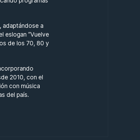
tacando programas
s, adaptándose a
el eslogan “Vuelve
os de los 70, 80 y
incorporando
sde 2010, con el
ción con música
s del país.