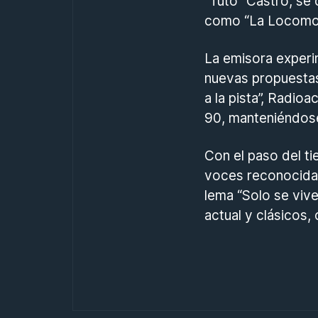
“Tuto” Castro, se
como “La Locomoto
La emisora experi
nuevas propuestas
a la pista”, Radi
90, manteniéndose
Con el paso del t
voces reconocidas
lema “Solo se vive
actual y clásicos,