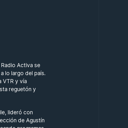
 Radio Activa se
 lo largo del país.
a VTR y vía
sta reguetón y
e, lideró con
rección de Agustín