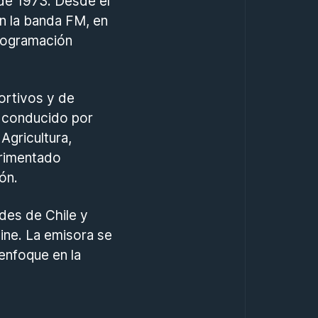
 de 1973. Desde el
en la banda FM, en
rogramación
rtivos y de
, conducido por
Agricultura,
erimentado
ón.
des de Chile y
ine. La emisora se
enfoque en la